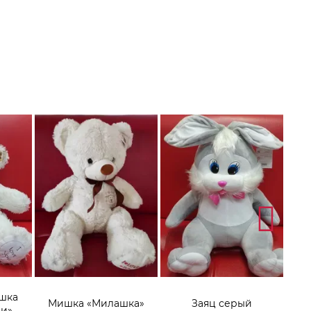
шка
Мишка «Милашка»
Заяц серый
Игр
чи»