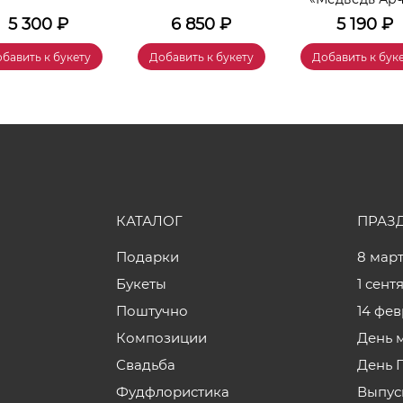
5 300
₽
6 850
₽
5 190
₽
бавить к букету
Добавить к букету
Добавить к бук
КАТАЛОГ
ПРАЗ
Подарки
8 мар
Букеты
1 сент
Поштучно
14 фе
Композиции
День 
Свадьба
День 
Фудфлористика
Выпус