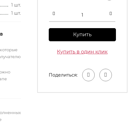
1 шт.
1 шт.
 в
Купить
 которые
Купить в один клик
олучателю
можно
Поделиться:
тапе
полненных
е