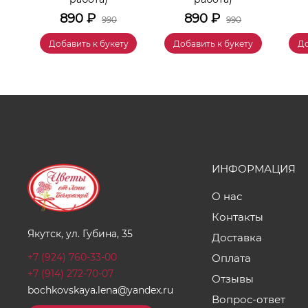
890
₽
890
₽
990
990
у
Добавить к букету
Добавить к букету
До
ИНФОРМАЦИЯ
О нас
Контакты
Якутск, ул. Губина, 35
Доставка
+7 (924) 760-33-00
Оплата
+7 (914) 272-70-07
Отзывы
bochkovskaya.lena@yandex.ru
Вопрос-ответ