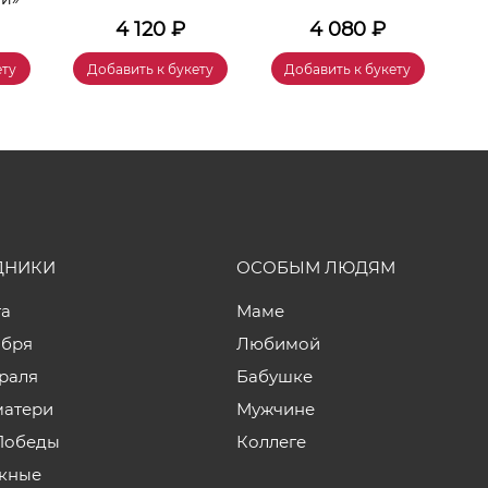
4 120
₽
4 080
₽
ету
Добавить к букету
Добавить к букету
ДНИКИ
ОСОБЫМ ЛЮДЯМ
та
Маме
ября
Любимой
враля
Бабушке
матери
Мужчине
Победы
Коллеге
кные