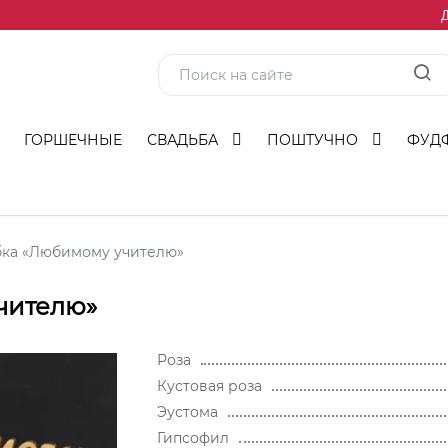
Д
ГОРШЕЧНЫЕ
СВАДЬБА
ПОШТУЧНО
ФУД
бка «Любимому учителю»
чителю»
Роза
Кустовая роза
Эустома
Гипсофил