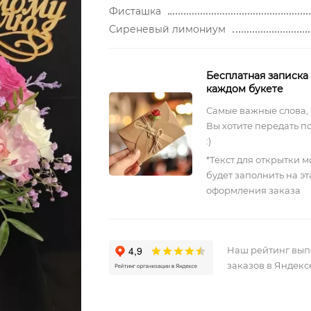
Фисташка
Сиреневый лимониум
Бесплатная записка
каждом букете
Самые важные слова,
Вы хотите передать п
:)
*Текст для открытки 
будет заполнить на э
оформления заказа
Наш рейтинг вы
заказов в Яндекс