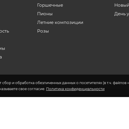
Горшечные
Новый
Пионы
День 
Летние композиции
ость
Розы
мы
а
 сбор и обработка обезличенных данных о посетителях (в т.ч. файлов «
указываете свое согласие.
Политика конфиденциальности
н доставки цветов в Якутске.
еса