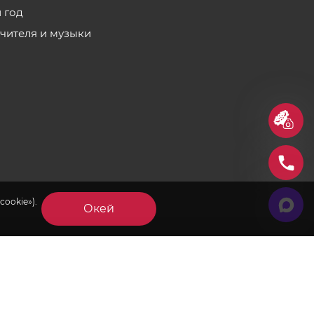
 год
учителя и музыки
cookie»).
Окей
×