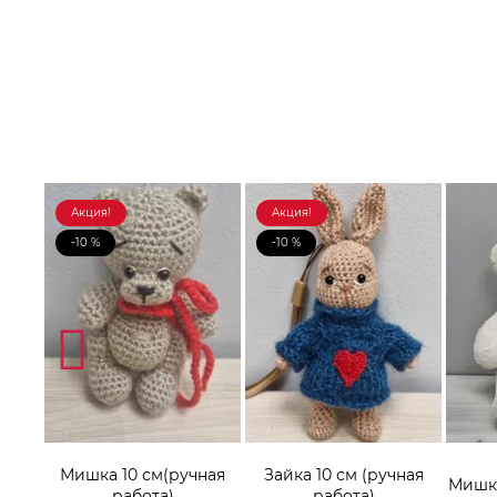
Акция!
Акция!
-10 %
-10 %
Мишка 10 см(ручная
Зайка 10 см (ручная
онок
Мишка
работа)
работа)