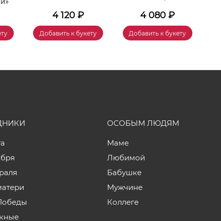
чи»
4 120
₽
4 080
₽
ету
Добавить к букету
Добавить к букету
ДНИКИ
ОСОБЫМ ЛЮДЯМ
та
Маме
ября
Любимой
враля
Бабушке
матери
Мужчине
Победы
Коллеге
кные