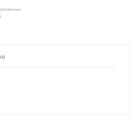
полненных
е
ре