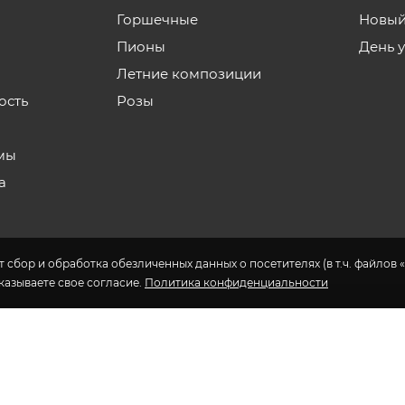
Горшечные
Новый
Пионы
День 
Летние композиции
ость
Розы
мы
а
 сбор и обработка обезличенных данных о посетителях (в т.ч. файлов «
указываете свое согласие.
Политика конфиденциальности
н доставки цветов в Якутске.
еса