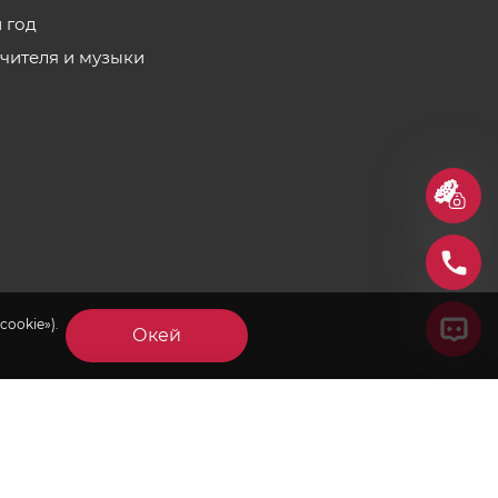
 год
учителя и музыки
cookie»).
Окей
×