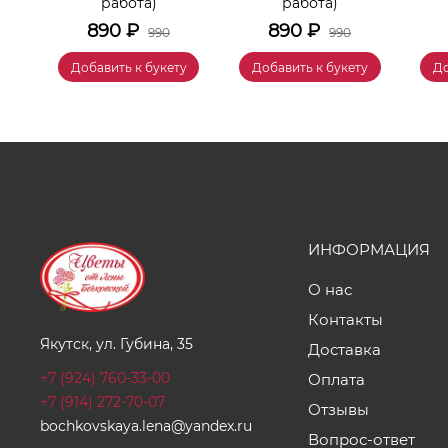
работа)
работа)
890
₽
890
₽
990
990
у
Добавить к букету
Добавить к букету
До
ИНФОРМАЦИЯ
О нас
Контакты
Якутск, ул. Губина, 35
Доставка
+7 (924) 760-33-00
Оплата
+7 (914) 272-70-07
Отзывы
bochkovskaya.lena@yandex.ru
Вопрос-ответ