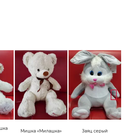
шка
Мишка «Милашка»
Заяц серый
Игр