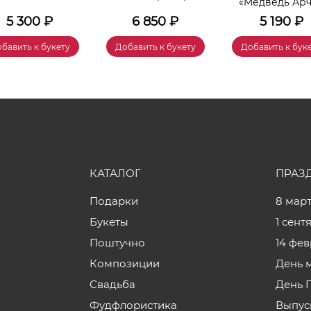
«Медведь Ар
5 300
₽
6 850
₽
5 190
₽
бавить к букету
Добавить к букету
Добавить к бук
КАТАЛОГ
ПРАЗ
Подарки
8 мар
Букеты
1 сент
Поштучно
14 фе
Композиции
День 
Свадьба
День 
Фудфлористика
Выпус