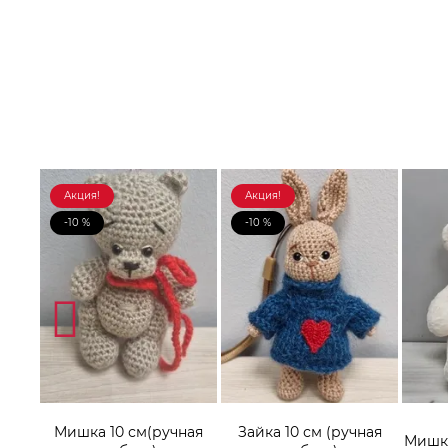
Акция!
Акция!
-10 %
-10 %
Мишка 10 см(ручная
Зайка 10 см (ручная
онок
Мишка