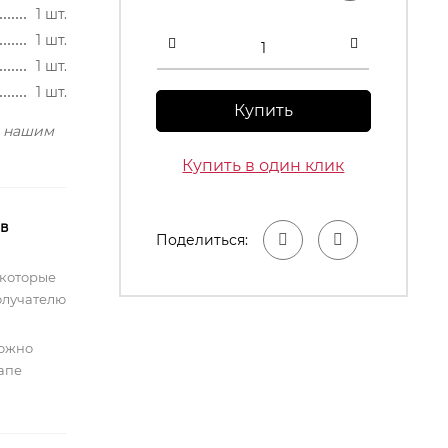
1 шт.
1 шт.
1 шт.
1 шт.
Купить
с нашим
Купить в один клик
 в
Поделиться:
 которые
олучателю
можно
тапе