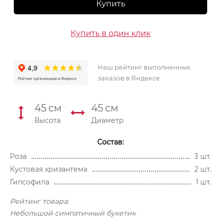
Купить
Купить в один клик
Наш рейтинг выполненных
заказов в Яндексе
45
см
45
см
Высота
Диаметр
Состав:
Роза
3 шт.
Кустовая хризантема
2 шт.
Гипсофила
1 шт.
Рейтинг товара:
Небольшой симпатичный букетик