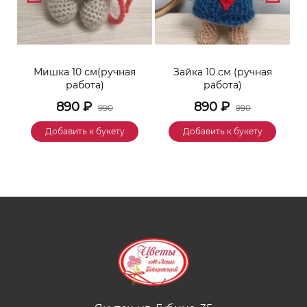
к
Мишка 10 см(ручная
Зайка 10 см (ручная
М
работа)
работа)
890
₽
890
₽
990
990
Добавить к букету
Добавить к букету