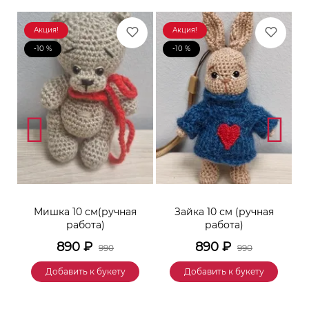
Акция!
Акция!
-10 %
-10 %
к
Мишка 10 см(ручная
Зайка 10 см (ручная
М
работа)
работа)
890
₽
890
₽
990
990
Добавить к букету
Добавить к букету