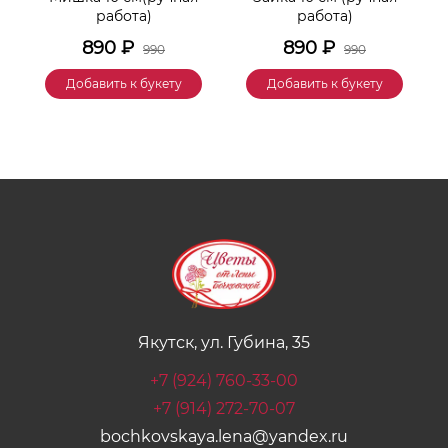
работа)
работа)
890
₽
890
₽
990
990
Добавить к букету
Добавить к букету
Якутск, ул. Губина, 35
+7 (924) 760-33-00
+7 (914) 272-70-07
bochkovskaya.lena@yandex.ru