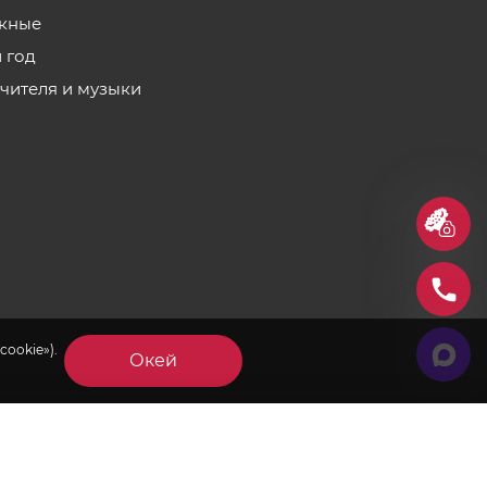
кные
 год
учителя и музыки
cookie»).
Окей
×