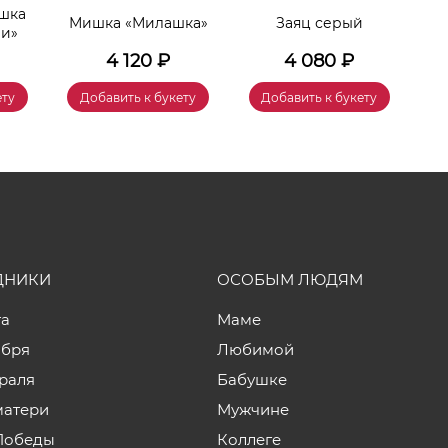
шка
Мишка «Милашка»
Заяц серый
Игр
чи»
4 120
₽
4 080
₽
ету
Добавить к букету
Добавить к букету
ДНИКИ
ОСОБЫМ ЛЮДЯМ
та
Маме
ября
Любимой
враля
Бабушке
матери
Мужчине
Победы
Коллеге