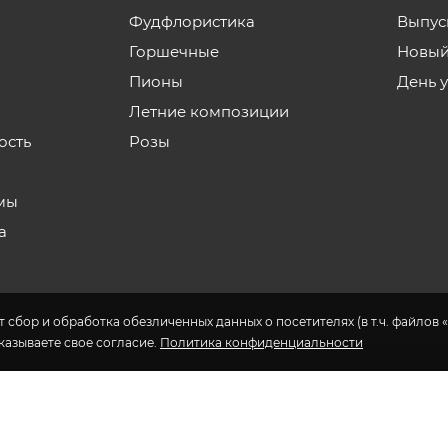
Фудфлористика
Выпус
Горшечные
Новый
Пионы
День 
Летние композиции
ость
Розы
мы
а
 сбор и обработка обезличенных данных о посетителях (в т.ч. файлов «
указываете свое согласие.
Политика конфиденциальности
н доставки цветов в Якутске.