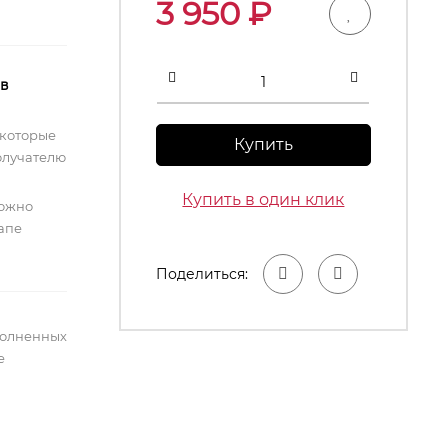
3 950
₽
 в
 которые
Купить
олучателю
Купить в один клик
можно
тапе
Поделиться:
полненных
е