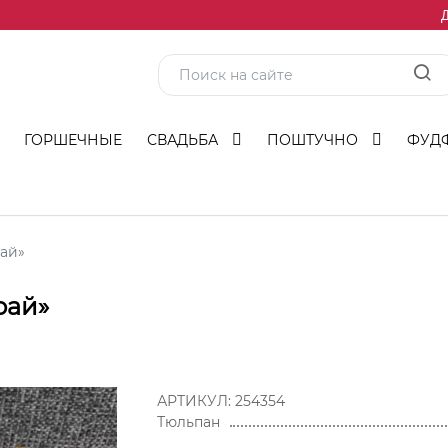
Д
ГОРШЕЧНЫЕ
СВАДЬБА
ПОШТУЧНО
ФУД
рай»
рай»
АРТИКУЛ:
254354
Тюльпан