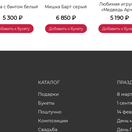
Любимая игру
 с бантом белый
Мишка Барт серый
«Медведь Ар
5 300
₽
6 850
₽
5 190
₽
бавить к букету
Добавить к букету
Добавить к бук
КАТАЛОГ
ПРАЗ
Подарки
8 мар
Букеты
1 сент
Поштучно
14 фе
Композиции
День 
Свадьба
День 