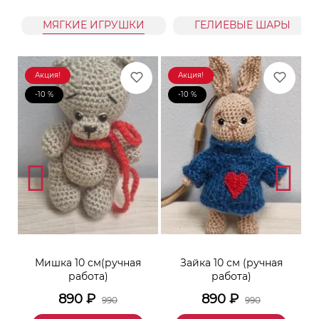
МЯГКИЕ ИГРУШКИ
ГЕЛИЕВЫЕ ШАРЫ
Акция!
Акция!
-10 %
-10 %
к
Мишка 10 см(ручная
Зайка 10 см (ручная
М
работа)
работа)
890
₽
890
₽
990
990