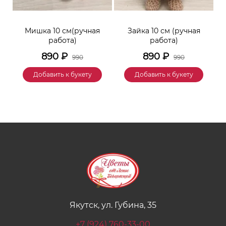
к
Мишка 10 см(ручная
Зайка 10 см (ручная
М
работа)
работа)
890
₽
890
₽
990
990
Добавить к букету
Добавить к букету
Якутск, ул. Губина, 35
+7 (924) 760-33-00