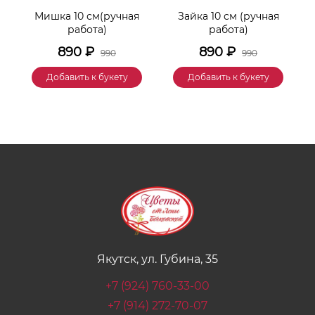
к
Мишка 10 см(ручная
Зайка 10 см (ручная
М
работа)
работа)
890
₽
890
₽
990
990
Добавить к букету
Добавить к букету
Якутск, ул. Губина, 35
+7 (924) 760-33-00
+7 (914) 272-70-07