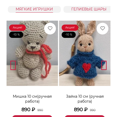
МЯГКИЕ ИГРУШКИ
ГЕЛИЕВЫЕ ШАРЫ
Акция!
Акция!
-10 %
-10 %
к
Мишка 10 см(ручная
Зайка 10 см (ручная
М
работа)
работа)
890
₽
890
₽
990
990