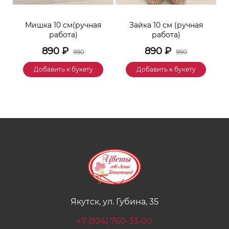
к
Мишка 10 см(ручная
Зайка 10 см (ручная
М
работа)
работа)
890
₽
890
₽
990
990
Добавить к букету
Добавить к букету
Якутск, ул. Губина, 35
+7 (924) 760-33-00