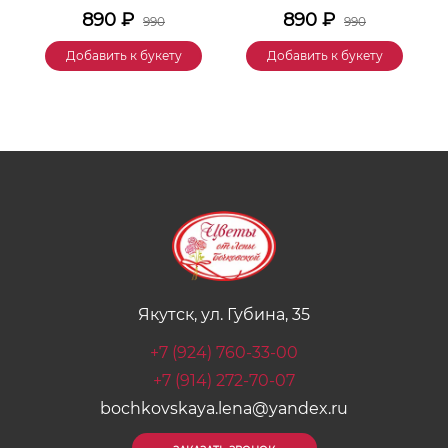
890
₽
890
₽
990
990
Добавить к букету
Добавить к букету
Якутск, ул. Губина, 35
+7 (924) 760-33-00
+7 (914) 272-70-07
bochkovskaya.lena@yandex.ru