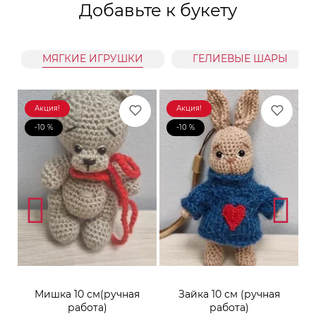
Добавьте к букету
МЯГКИЕ ИГРУШКИ
ГЕЛИЕВЫЕ ШАРЫ
Акция!
Акция!
-10 %
-10 %
к
Мишка 10 см(ручная
Зайка 10 см (ручная
М
работа)
работа)