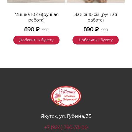
к
Мишка 10 см(ручная
Зайка 10 см (ручная
М
работа)
работа)
890
₽
890
₽
990
990
Добавить к букету
Добавить к букету
Якутск, ул. Губина, 35
+7 (924) 760-33-00