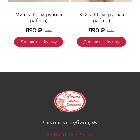
к
Мишка 10 см(ручная
Зайка 10 см (ручная
М
работа)
работа)
890
₽
890
₽
990
990
Добавить к букету
Добавить к букету
Якутск, ул. Губина, 35
+7 (924) 760-33-00