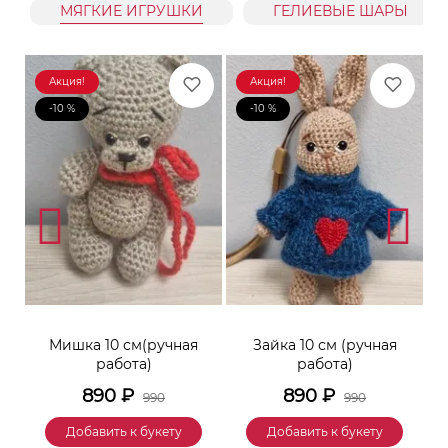
МЯГКИЕ ИГРУШКИ
ГЕЛИЕВЫЕ ШАРЫ
Акция!
Акция!
-10 %
-10 %
к
Мишка 10 см(ручная
Зайка 10 см (ручная
М
работа)
работа)
890
₽
890
₽
990
990
Добавить к букету
Добавить к букету