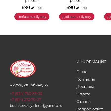
работа)
работа)
890
₽
890
₽
990
990
у
Добавить к букету
Добавить к букету
До
ИНФОРМАЦИЯ
О нас
Контакты
Якутск, ул. Губина, 35
Доставка
+7 (924) 760-33-00
Оплата
+7 (914) 272-70-07
Отзывы
bochkovskaya.lena@yandex.ru
Вопрос-ответ