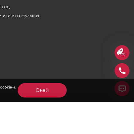
 год
учителя и музыки
cookie»).
Окей
×