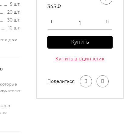
5 шт.
345
₽
20 шт.
30 шт.
16 шт.
или для
Купить
Купить в один клик
 в
Поделиться:
 которые
олучателю
можно
тапе