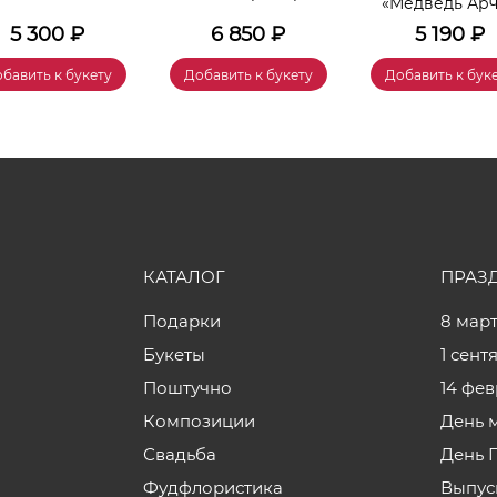
«Медведь Ар
5 300
₽
6 850
₽
5 190
₽
бавить к букету
Добавить к букету
Добавить к бук
КАТАЛОГ
ПРАЗ
Подарки
8 мар
Букеты
1 сент
Поштучно
14 фе
Композиции
День 
Свадьба
День 
Фудфлористика
Выпус