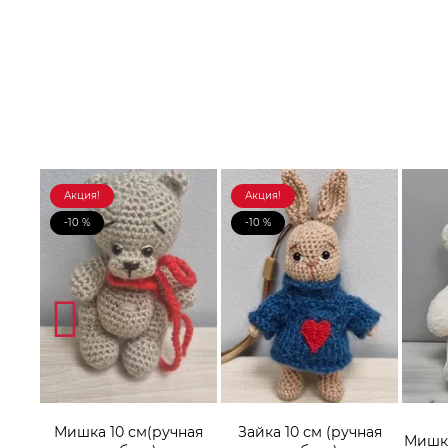
Акция!
Акция!
-10 %
-10 %
Мишка 10 см(ручная
Зайка 10 см (ручная
онок
Мишка