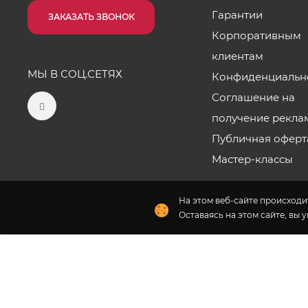
Гарантии
ЗАКАЗАТЬ ЗВОНОК
Корпоративным
клиентам
МЫ В СОЦ.СЕТЯХ
Конфиденциальн
Соглашение на
получение рекла
Публичная оферт
Мастер-классы
На этом веб-сайте происходит
Оставаясь на этом сайте, вы 
Наши салоны
2026 © «Цветы от Лены Бочковской» - Интернет-магази
Флория
- комплексное продвижение цветочного бизн