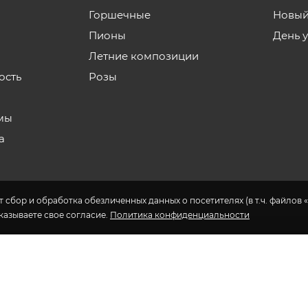
Горшечные
Новый
Пионы
День 
Летние композиции
ость
Розы
мы
а
 сбор и обработка обезличенных данных о посетителях (в т.ч. файлов «
указываете свое согласие.
Политика конфиденциальности
н доставки цветов в Якутске.
еса