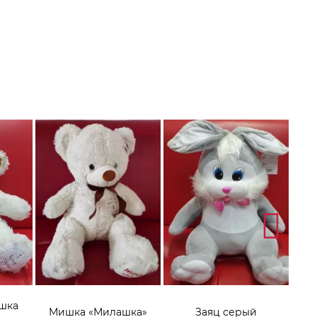
шка
Мишка «Милашка»
Заяц серый
Игр