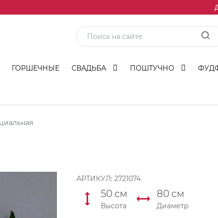
Д
ГОРШЕЧНЫЕ
СВАДЬБА
ПОШТУЧНО
ФУД
циальная
АРТИКУЛ:
2721074
50
см
80
см
Высота
Диаметр