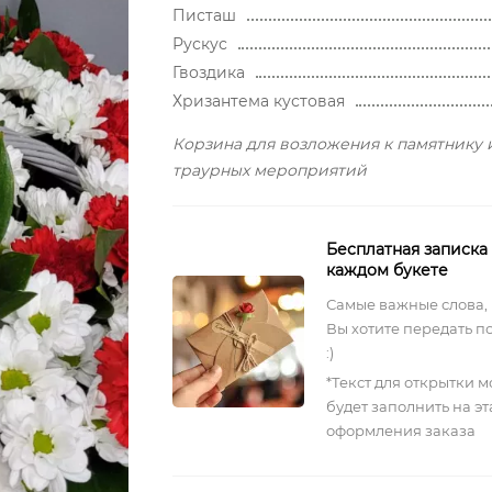
Писташ
Рускус
Гвоздика
Хризантема кустовая
Корзина для возложения к памятнику 
траурных мероприятий
Бесплатная записка
каждом букете
Самые важные слова,
Вы хотите передать п
:)
*Текст для открытки 
будет заполнить на э
оформления заказа