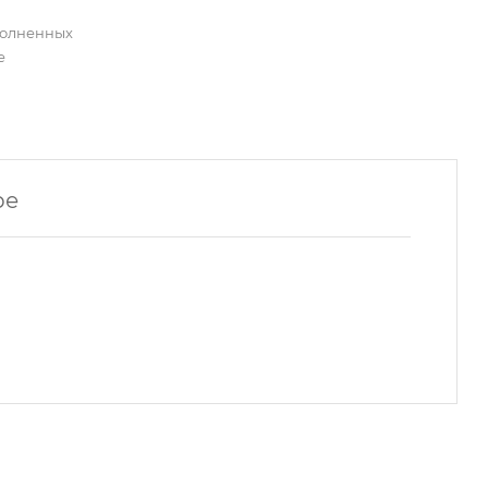
полненных
е
ре