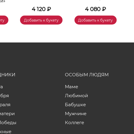
чи»
4 120
₽
4 080
₽
ету
Добавить к букету
Добавить к букету
ДНИКИ
ОСОБЫМ ЛЮДЯМ
та
Маме
ября
Любимой
враля
Бабушке
матери
Мужчине
Победы
Коллеге
кные