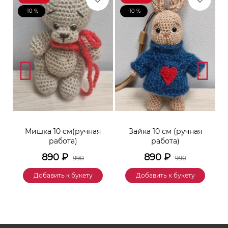
-10 %
-10 %
к
Мишка 10 см(ручная
Зайка 10 см (ручная
М
работа)
работа)
890
₽
890
₽
990
990
Добавить к букету
Добавить к букету