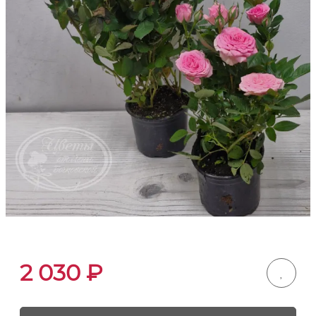
2 030
₽