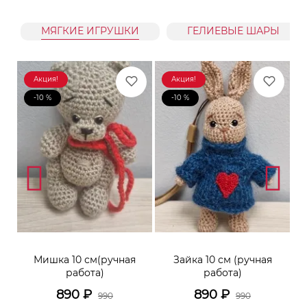
МЯГКИЕ ИГРУШКИ
ГЕЛИЕВЫЕ ШАРЫ
Акция!
Акция!
-10 %
-10 %
к
Мишка 10 см(ручная
Зайка 10 см (ручная
М
работа)
работа)
890
₽
890
₽
990
990