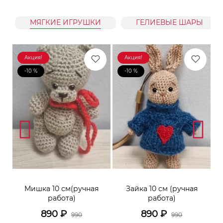
МЯГКИЕ ИГРУШКИ
ГЕЛИЕВЫЕ ШАРЫ
Акция!
Акция!
-10 %
-10 %
к
Мишка 10 см(ручная
Зайка 10 см (ручная
М
работа)
работа)
890
₽
890
₽
990
990