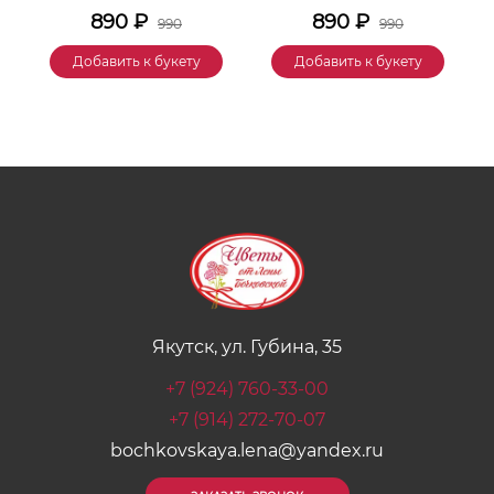
890
₽
890
₽
990
990
Добавить к букету
Добавить к букету
Якутск, ул. Губина, 35
+7 (924) 760-33-00
+7 (914) 272-70-07
bochkovskaya.lena@yandex.ru