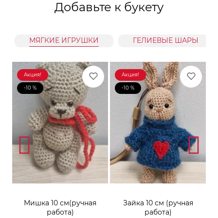
Добавьте к букету
МЯГКИЕ ИГРУШКИ
ГЕЛИЕВЫЕ ШАРЫ
Акция!
Акция!
-10 %
-10 %
к
Мишка 10 см(ручная
Зайка 10 см (ручная
М
работа)
работа)