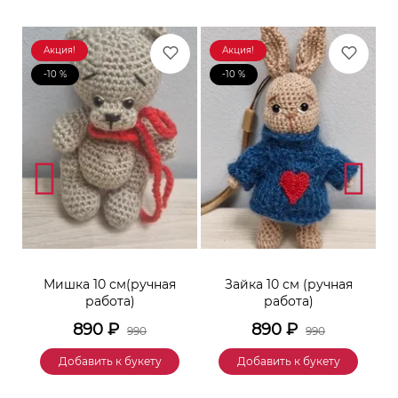
Акция!
Акция!
-10 %
-10 %
к
Мишка 10 см(ручная
Зайка 10 см (ручная
М
работа)
работа)
890
₽
890
₽
990
990
Добавить к букету
Добавить к букету