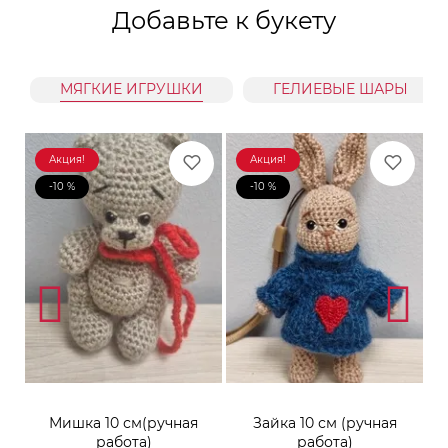
Добавьте к букету
МЯГКИЕ ИГРУШКИ
ГЕЛИЕВЫЕ ШАРЫ
Акция!
Акция!
-10 %
-10 %
к
Мишка 10 см(ручная
Зайка 10 см (ручная
М
работа)
работа)