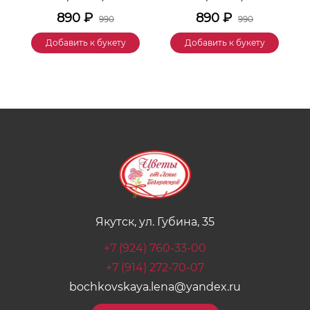
890
₽
890
₽
990
990
Добавить к букету
Добавить к букету
Якутск, ул. Губина, 35
+7 (924) 760-33-00
+7 (914) 272-70-07
bochkovskaya.lena@yandex.ru