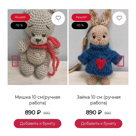
Акция!
Акция!
-10 %
-10 %
к
Мишка 10 см(ручная
Зайка 10 см (ручная
М
работа)
работа)
890
₽
890
₽
990
990
Добавить к букету
Добавить к букету