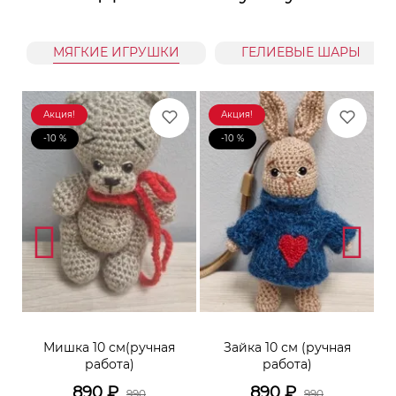
МЯГКИЕ ИГРУШКИ
ГЕЛИЕВЫЕ ШАРЫ
Акция!
Акция!
-10 %
-10 %
к
Мишка 10 см(ручная
Зайка 10 см (ручная
М
работа)
работа)
890
₽
890
₽
990
990