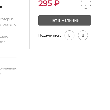
295
₽
 в
 которые
Нет в наличии
олучателю
Поделиться:
можно
тапе
полненных
е