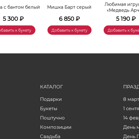
Любимая игру
 с бантом белый
Мишка Барт серый
«Медведь Ар
5 300
₽
6 850
₽
5 190
₽
бавить к букету
Добавить к букету
Добавить к бук
КАТАЛОГ
ПРАЗ
Подарки
8 мар
Букеты
1 сент
Поштучно
14 фе
Композиции
День 
Свадьба
День 