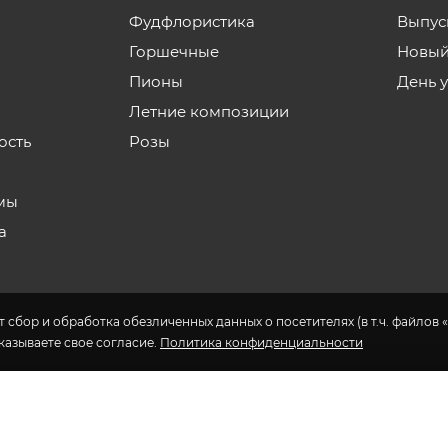
Фудфлористика
Выпус
Горшечные
Новый
Пионы
День 
Летние композиции
ость
Розы
мы
а
 сбор и обработка обезличенных данных о посетителях (в т.ч. файлов «
указываете свое согласие.
Политика конфиденциальности
н доставки цветов в Якутске.