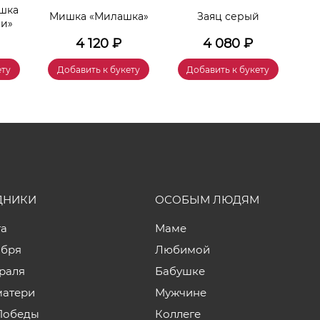
шка
Мишка «Милашка»
Заяц серый
Игр
чи»
4 120
₽
4 080
₽
ету
Добавить к букету
Добавить к букету
ДНИКИ
ОСОБЫМ ЛЮДЯМ
та
Маме
ября
Любимой
враля
Бабушке
матери
Мужчине
Победы
Коллеге