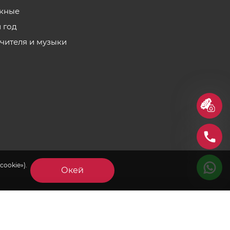
кные
 год
учителя и музыки
cookie»).
Окей
×