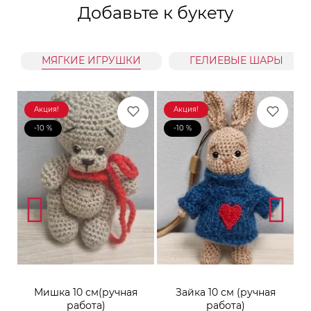
Добавьте к букету
МЯГКИЕ ИГРУШКИ
ГЕЛИЕВЫЕ ШАРЫ
Акция!
Акция!
-10 %
-10 %
к
Мишка 10 см(ручная
Зайка 10 см (ручная
М
работа)
работа)