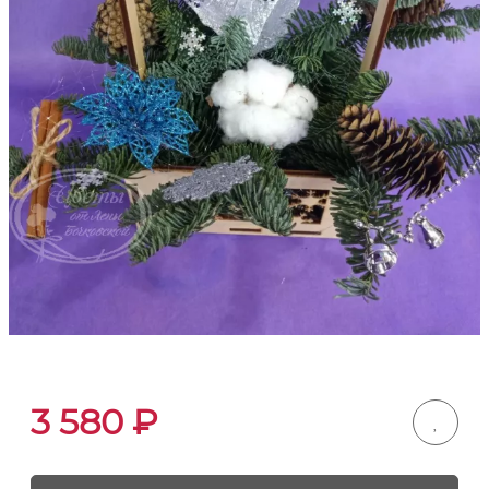
3 580
₽