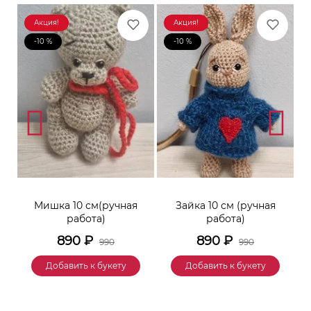
Акция!
Акция!
-10 %
-10 %
к
Мишка 10 см(ручная
Зайка 10 см (ручная
М
работа)
работа)
890
₽
890
₽
990
990
Добавить к букету
Добавить к букету