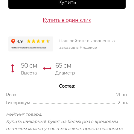
Купить
Купить в один клик
Наш рейтинг выполненных
заказов в Яндексе
50
см
65
см
Высота
Диаметр
Состав:
Роза
21 шт.
Гиперикум
2 шт.
Рейтинг товара:
Купить шикарный букет из белых роз с кремовым
оттенком можно у нас в магазине, просто позвоните