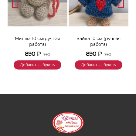
к
Мишка 10 см(ручная
Зайка 10 см (ручная
М
работа)
работа)
890
₽
890
₽
990
990
Добавить к букету
Добавить к букету