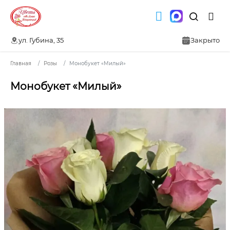
ул. Губина, 35
Закрыто
Главная
Розы
Монобукет «Милый»
Монобукет «Милый»