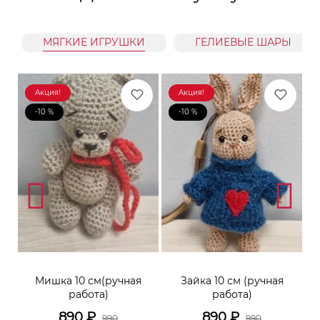
МЯГКИЕ ИГРУШКИ
ГЕЛИЕВЫЕ ШАРЫ
Акция!
Акция!
-10 %
-10 %
к
Мишка 10 см(ручная
Зайка 10 см (ручная
М
работа)
работа)
890
₽
890
₽
990
990