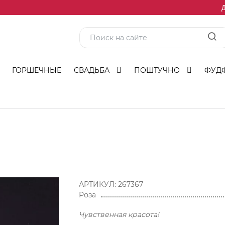
Д
ГОРШЕЧНЫЕ
СВАДЬБА
ПОШТУЧНО
ФУД
АРТИКУЛ:
267367
Роза
Чувственная красота!