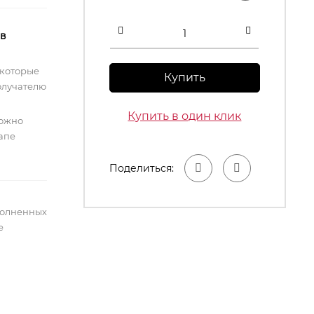
 в
 которые
Купить
олучателю
Купить в один клик
можно
тапе
Поделиться:
полненных
е