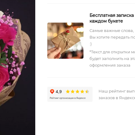
Бесплатная записка
каждом букете
Самые важные слова,
Вы хотите передать п
:)
*Текст для открытки 
будет заполнить на э
оформления заказа
Наш рейтинг вы
заказов в Яндекс