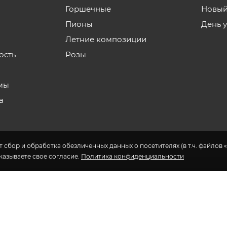
Горшечные
Новый
Пионы
День 
Летние композиции
ость
Розы
мы
а
 сбор и обработка обезличенных данных о посетителях (в т.ч. файлов «
указываете свое согласие.
Политика конфиденциальности
н доставки цветов в Якутске.
еса