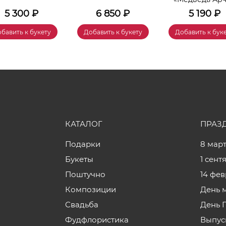
5 300
₽
6 850
₽
5 190
₽
бавить к букету
Добавить к букету
Добавить к бук
КАТАЛОГ
ПРАЗ
Подарки
8 мар
Букеты
1 сент
Поштучно
14 фе
Композиции
День 
Свадьба
День 
Фудфлористика
Выпус