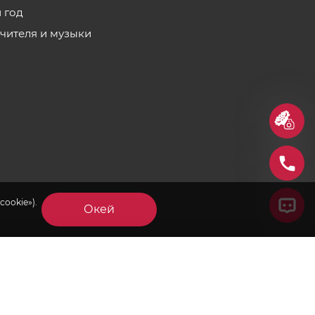
 год
учителя и музыки
cookie»).
Окей
×