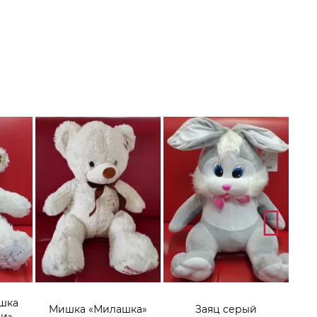
шка
Мишка «Милашка»
Заяц серый
Игр
чи»