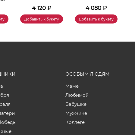
4 120
₽
4 080
₽
ету
Добавить к букету
Добавить к букету
ДНИКИ
ОСОБЫМ ЛЮДЯМ
та
Маме
ября
Любимой
враля
Бабушке
матери
Мужчине
Победы
Коллеге
кные