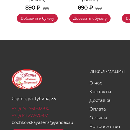
890
₽
890
₽
990
990
у
Добавить к букету
Добавить к букету
До
ИНФОРМАЦИЯ
О нас
Контакты
Якутск, ул. Губина, 35
Доставка
+7 (924) 760-33-00
Оплата
+7 (914) 272-70-07
Отзывы
bochkovskaya.lena@yandex.ru
Вопрос-ответ