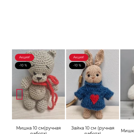
Акция!
Акция!
-10 %
-10 %
Мишка 10 см(ручная
Зайка 10 см (ручная
онок
Мишка
работа)
работа)