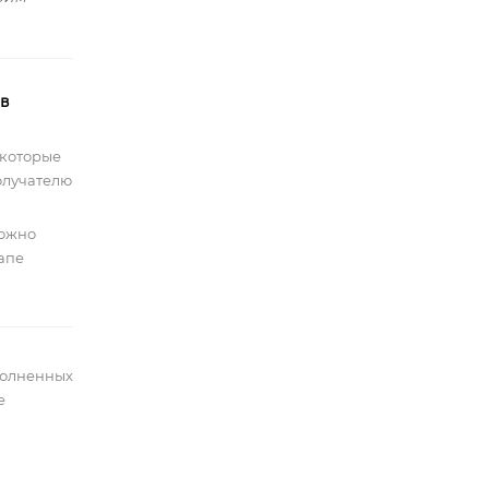
 в
 которые
олучателю
можно
тапе
полненных
е