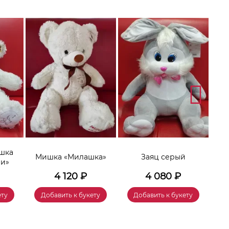
шка
Мишка «Милашка»
Заяц серый
Игр
чи»
4 120
₽
4 080
₽
ету
Добавить к букету
Добавить к букету