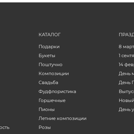
КАТАЛОГ
ПРАЗ
Подарки
8 мар
Букеты
1 сент
Поштучно
14 фе
Композиции
День 
Свадьба
День 
Фудфлористика
Выпус
Горшечные
Новый
Пионы
День 
Летние композиции
ость
Розы