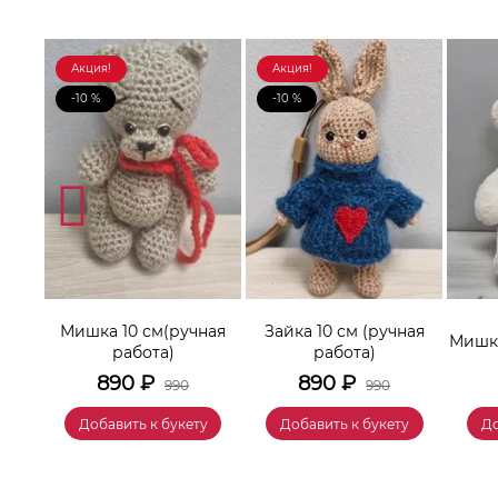
Акция!
Акция!
-10 %
-10 %
Мишка 10 см(ручная
Зайка 10 см (ручная
онок
Мишка
работа)
работа)
890
₽
890
₽
990
990
у
Добавить к букету
Добавить к букету
До