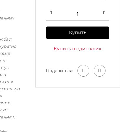
менных
Купить
лбас:
куратно
Купить в один клик
аждый
 к
атус
Поделиться:
я в
ия или
язательно
я
пции.
сный
жения и
оим