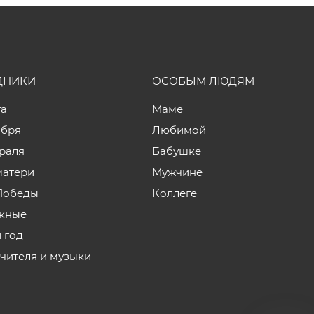
ДНИКИ
ОСОБЫМ ЛЮДЯМ
та
Маме
ября
Любимой
враля
Бабушке
матери
Мужчине
Победы
Коллеге
кные
 год
учителя и музыки