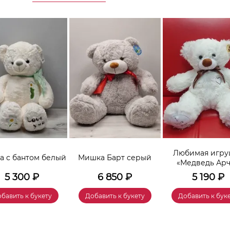
Любимая игру
 с бантом белый
Мишка Барт серый
«Медведь Ар
5 300
₽
6 850
₽
5 190
₽
бавить к букету
Добавить к букету
Добавить к бук