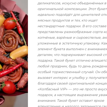
деликатесов, искусно объединённых в
оригинальной композиции. Этот букет
идеально подойдёт для ценителей от
мясных продуктов и тех, кто ищет
нестандартные подарки. В его составе
представлены разнообразные сорта ко
копчёные, варёные и сыроеспелые, ак
уложенные в эстетичную упаковку. К
элемент букета выполнен с вниманием
деталям, что подчеркивает высокий ст
подарка. Такой букет отлично впишетс
любой праздник, будь то день рожден
особый торжественный случай. Он об
вызовет интерес и улыбку у получател
благодаря своей оригинальной конце
«Колбасный VIP» — это не просто вку
подарок, а настоящее выражение ува
внимания. Такой букет оставит яркое
впечатление и надолго запомнится св