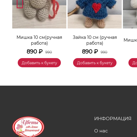
Мишка 10 см(ручная
Зайка 10 см (ручная
онок
Мишка
работа)
работа)
890
₽
890
₽
990
990
у
Добавить к букету
Добавить к букету
До
ИНФОРМАЦИЯ
О нас