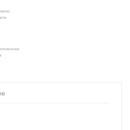
можно
тапе
полненных
е
ре