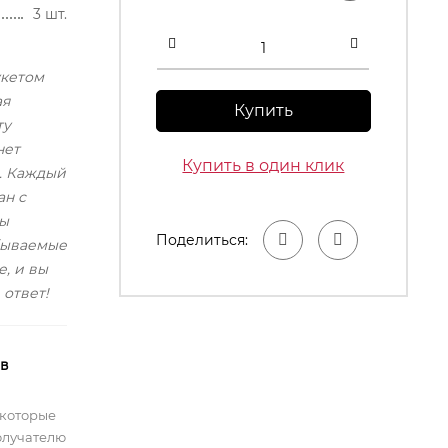
3 шт.
укетом
ая
Купить
ту
нет
Купить в один клик
. Каждый
ан с
бы
Поделиться:
бываемые
, и вы
 ответ!
 в
 которые
олучателю