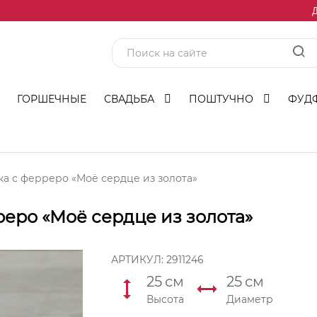
Д
ГОРШЕЧНЫЕ
СВАДЬБА
ПОШТУЧНО
ФУД
ка с ферреро «Моё сердце из золота»
реро «Моё сердце из золота»
АРТИКУЛ:
2911246
25
см
25
см
Высота
Диаметр