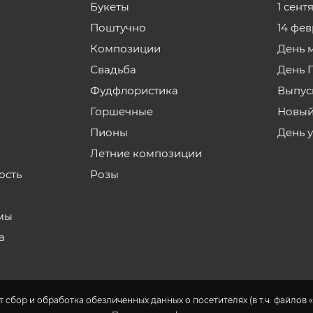
Букеты
1 сент
Поштучно
14 фе
Композиции
День 
Свадьба
День 
Фудфлористика
Выпус
Горшечные
Новый
Пионы
День 
Летние композиции
ость
Розы
мы
а
 сбор и обработка обезличенных данных о посетителях (в т.ч. файлов «