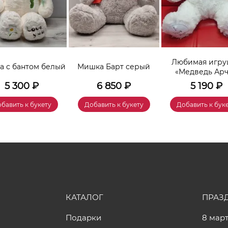
Любимая игру
 с бантом белый
Мишка Барт серый
«Медведь Ар
5 300
₽
6 850
₽
5 190
₽
бавить к букету
Добавить к букету
Добавить к бук
КАТАЛОГ
ПРАЗ
Подарки
8 мар