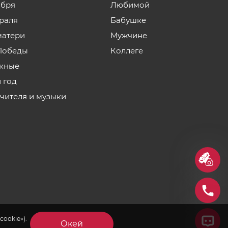
ября
Любимой
враля
Бабушке
матери
Мужчине
Победы
Коллеге
кные
 год
учителя и музыки
cookie»).
Окей