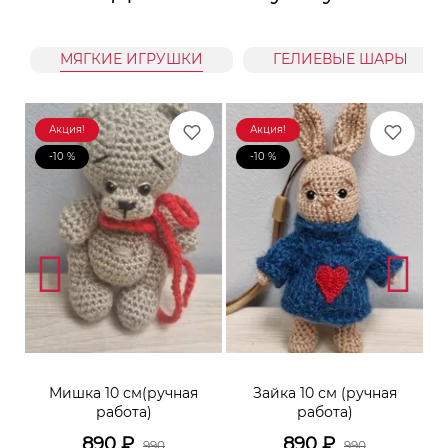
МЯГКИЕ ИГРУШКИ
ГЕЛИЕВЫЕ ШАРЫ
Акция!
Акция!
-10 %
-10 %
к
Мишка 10 см(ручная
Зайка 10 см (ручная
М
работа)
работа)
890
₽
890
₽
990
990