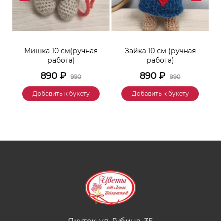
к
Мишка 10 см(ручная
Зайка 10 см (ручная
М
работа)
работа)
890
₽
890
₽
990
990
Добавить к букету
Добавить к букету