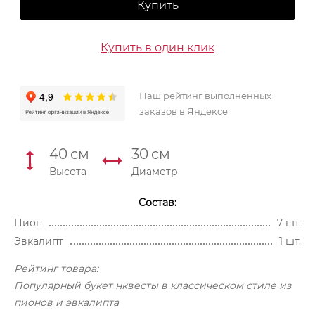
Купить
Купить в один клик
Наш рейтинг выполненных
заказов в Яндексе
40
см
30
см
Высота
Диаметр
Состав:
Пион
7 шт.
Эвкалипт
1 шт.
Рейтинг товара:
Популярный букет нквесты в классическом стиле из
пионов и эвкалипта