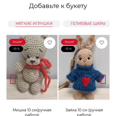
Добавьте к букету
МЯГКИЕ ИГРУШКИ
ГЕЛИЕВЫЕ ШАРЫ
Акция!
Акция!
-10 %
-10 %
к
Мишка 10 см(ручная
Зайка 10 см (ручная
М
работа)
работа)