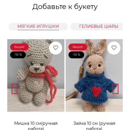
Добавьте к букету
МЯГКИЕ ИГРУШКИ
ГЕЛИЕВЫЕ ШАРЫ
Акция!
Акция!
-10 %
-10 %
к
Мишка 10 см(ручная
Зайка 10 см (ручная
М
работа)
работа)