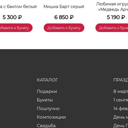
Любимая игру
 с бантом белый
Мишка Барт серый
«Медведь Ар
5 300
₽
6 850
₽
5 190
₽
бавить к букету
Добавить к букету
Добавить к бук
КАТАЛОГ
ПРАЗ
Подарки
8 мар
Букеты
1 сент
Поштучно
14 фе
Композиции
День 
Свадьба
День 