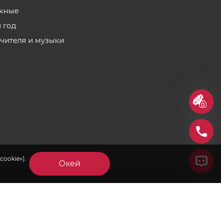
кные
 год
учителя и музыки
cookie»).
Окей
×