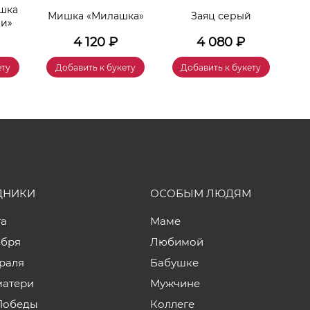
шка
Мишка «Милашка»
Заяц серый
Игр
чи»
4 120
₽
4 080
₽
ету
Добавить к букету
Добавить к букету
ДНИКИ
ОСОБЫМ ЛЮДЯМ
та
Маме
ября
Любимой
враля
Бабушке
матери
Мужчине
Победы
Коллеге