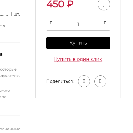
450
₽
1 шт.
с в
Купить
 в
Купить в один клик
 которые
олучателю
Поделиться:
можно
тапе
полненных