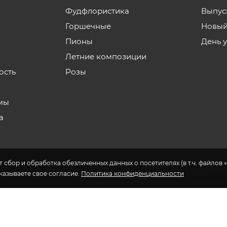
Фудфлористика
Выпус
Горшечные
Новый
Пионы
День 
Летние композиции
ость
Розы
мы
а
 сбор и обработка обезличенных данных о посетителях (в т.ч. файлов «
указываете свое согласие.
Политика конфиденциальности
н доставки цветов в Якутске.