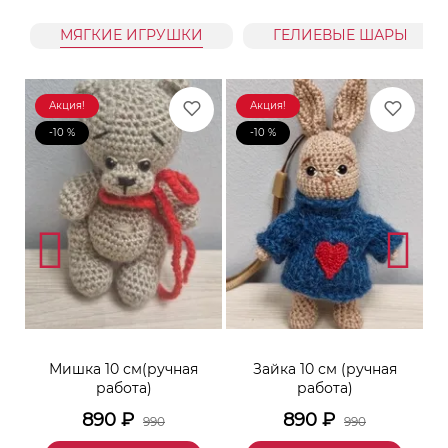
МЯГКИЕ ИГРУШКИ
ГЕЛИЕВЫЕ ШАРЫ
Акция!
Акция!
-10 %
-10 %
к
Мишка 10 см(ручная
Зайка 10 см (ручная
М
работа)
работа)
890
₽
890
₽
990
990