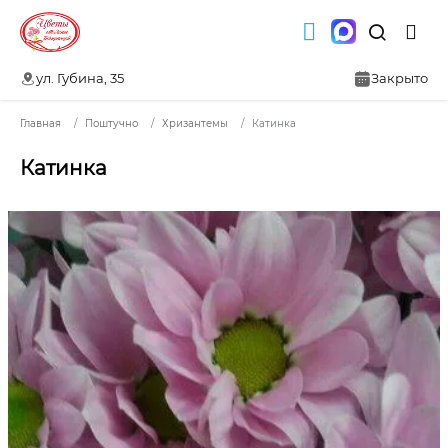
ул. Губина, 35
Закрыто
Главная
Поштучно
Хризантемы
Катинка
Катинка